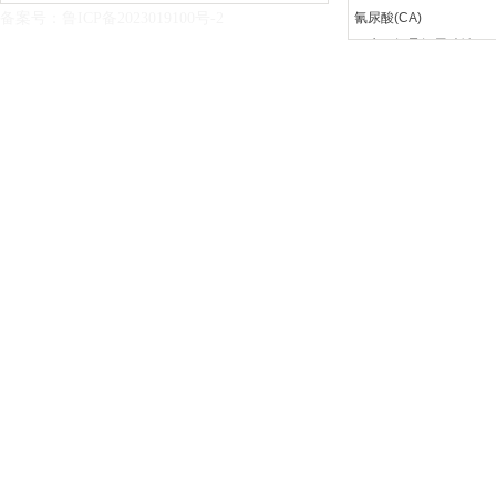
备案号：
下载中心
鲁ICP备2023019100号-2
氰尿酸(CA)
在线留言
二水二氯异氰尿酸钠(SDIC
联系我们
聚丙烯酰胺(PAM)
阴离子聚丙烯酰胺（PA
两性离子聚丙烯酰胺（PA