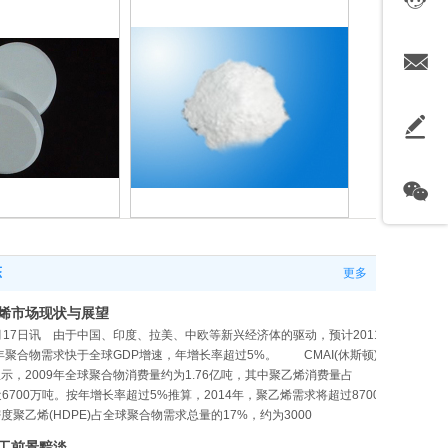
异氰尿酸
三氯异氰尿酸粉
00g片
剂
态
更多
烯市场现状与展望
月17日讯 由于中国、印度、拉美、中欧等新兴经济体的驱动，预计2011
4年聚合物需求快于全球GDP增速，年增长率超过5%。 CMAI(休斯顿)
示，2009年全球聚合物消费量约为1.76亿吨，其中聚乙烯消费量占
近6700万吨。按年增长率超过5%推算，2014年，聚乙烯需求将超过8700
度聚乙烯(HDPE)占全球聚合物需求总量的17%，约为3000
工前景黯淡