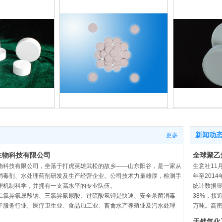
氰尿酸片
三氯异氰尿酸速
三氯
剂
溶片
2
新闻动
更多
生物科技有限公司
全球聚乙
物科技有限公司，坐落于打虎英雄武松的故乡——山东阳谷，是一家从
生意社11
消毒剂、水处理药剂研发及生产经营企业。公司技术力量雄厚，检测手
年至201
理机制科学，并拥有一支高水平的专业队伍。
统计数据显
二氯异氰尿酸钠、三氯异氰尿酸、过硫酸氢钾是快速、安全杀菌消毒
38%，接
于服务行业、医疗卫生业、食品加工业、畜禽水产养殖业及污水处理
万吨。高密
天然气化