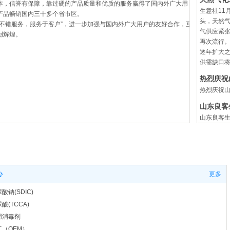
本，信誉有保障，靠过硬的产品质量和优质的服务赢得了国内外广大用
生意社11
产品畅销国内三十多个省市区。
头，天然
以不错服务，服务于客户”，进一步加强与国内外广大用户的友好合作，互
气供应紧张
创辉煌。
再次流行
逐年扩大之
供需缺口
热烈庆祝
热烈庆祝
山东良客
山东良客
二氯异氰
Q/SYH山
阳光化工科技
GB/T1
心
更多
标准首次发
审。 Q/S
钠(SDIC)
酸(TCCA)
用消毒剂
（OEM）