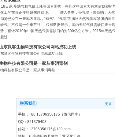
月18日讯 受缺气和气价上涨等因素困扰，并且这些因素大有愈演愈烈的势
气化工的前景正变得越来越黯淡。 进入冬季，受气温下降影响，天然
局势已经在一些地方显现，“缺气”、“气荒”等描述天然气供应紧张的词汇
。缺气并不仅是一个季节*件，权威数据显示，国内天然气供需缺口正呈现
势，预计2010年中国天然气供需缺口约为300亿立方米，2015年天然气
将超过
山东良客生物科技有限公司网站成功上线
山东良客生物科技有限公司网站成功上线
生物科技有限公司是一家从事消毒剂
生物科技有限公司是一家从事消毒剂
尿酸钠企业标准
东阳光化工科技有限公司企业标准Q/SYH001-2018 二氯异氰尿酸钠 山东
有限公司发布Q/SYH001-2018前言本标准严格按照GB/T1.1-2000和
.2-2002的要求进行编写。本标准由山东阳光化工科技有限公司负责起草。本
联系我们
更多
布日期2018-10-10.本标准自发布之日起有效期三年，到期复
YH001-2018二氯异氰尿酸钠1范围本标准
手机：+86 13706356175（微信同步）
QQ：821379408
邮箱：13706356175@139.com
地址：山东省阳谷县城西工业区化工路