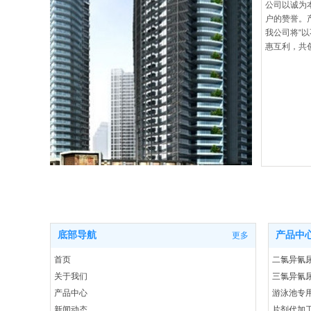
公司以诚为
户的赞誉。
我公司将“
惠互利，共
底部导航
产品中
更多
首页
二氯异氰尿酸
关于我们
三氯异氰尿
产品中心
游泳池专
新闻动态
片剂代加工