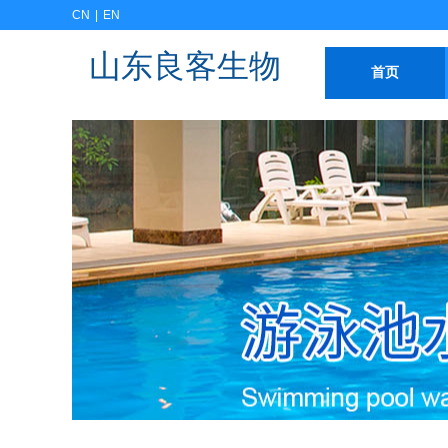
CN
|
EN
山东良客生物
首页