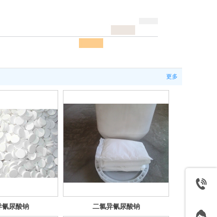
更多
异氰尿酸钠
二氯异氰尿酸钠
片剂
1公斤/袋包装